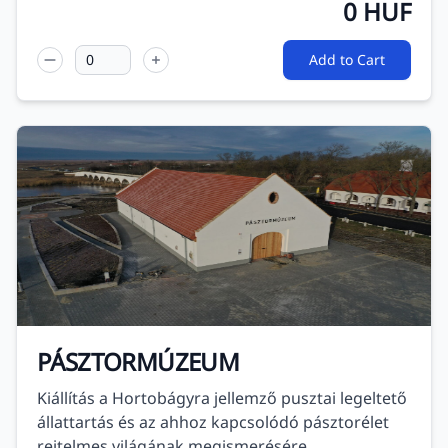
0
HUF
Add to Cart
PÁSZTORMÚZEUM
Kiállítás a Hortobágyra jellemző pusztai legeltető
állattartás és az ahhoz kapcsolódó pásztorélet
rejtelmes világának megismerésére.