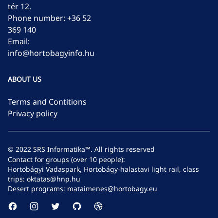
tér 12.
Phone number:
+36 52
369 140
Email:
info@hortobagyinfo.hu
ABOUT US
Terms and Contitions
Privacy policy
© 2022
SRS Informatika™
.
All rights reserved
Contact for groups (over 10 people):
Hortobágyi Vadaspark, Hortobágy-halastavi light rail, class
trips: oktatas@hnp.hu
Desert programs: mataimenes@hortobagy.eu
Facebook page
Instagram page
Twitter page
GitHub account
Dribbbel account